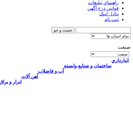
راهنماي تبليغات
قوانين درج آگهي
تبادل لینک
ثبت نام
صنعت
انبارداري
ساختمان و صنایع وابسته
آب و فاضلاب
آهن آلات
ابزار و يراق