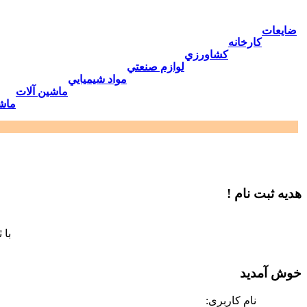
ضايعات
كارخانه
كشاورزي
لوازم صنعتي
مواد شيميايي
ماشين آلات
ماش
هدیه ثبت نام !
با 
خوش آمدید
نام کاربری: