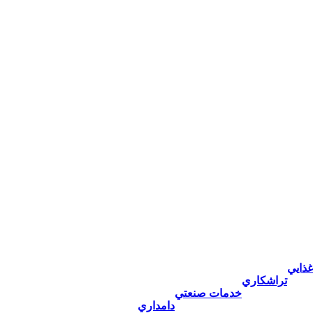
غذايي
تراشكاري
خدمات صنعتي
دامداري