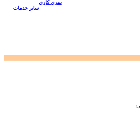
سري كاري
ساير خدمات
.!