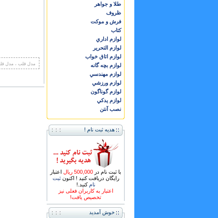
طلا و جواهر
ظروف
فرش و موكت
كتاب
لوازم اداري
لوازم التحرير
لوازم اتاق خواب
مدل قلب ، مدل قلب
لوازم بچه گانه
لوازم مهندسي
لوازم ورزشي
لوازم گوناگون
لوازم يدكي
نصب آنتن
هدیه ثبت نام !
با ثبت نام در
500,000 ریال
اعتبار
رایگان دریافت کنید ! اکنون
ثبت
نام
کنید.!
اعتبار به کاربران فعلی نیز
تخصیص یافت!
خوش آمدید