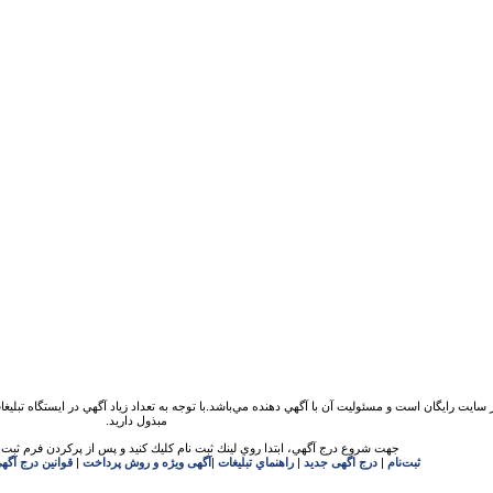
 سايت رايگان است و مسئوليت آن با آگهي دهنده مي‌باشد.با توجه به تعداد زياد آگهي در ايستگاه تبلیغ
مبذول داريد.
جهت شروع درج آگهي، ابتدا روي لينك ثبت نام كليك كنيد و پس از پركردن فرم ثبت ن
ثبت‌نام
|
درج اگهی جدید
|
راهنماي تبليغات
|
آگهی ویژه و روش پرداخت
|
قوانين درج آگه