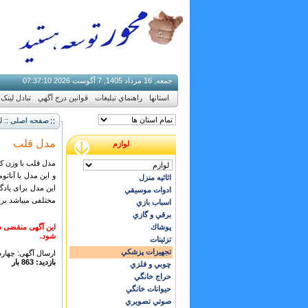
جمعه, 16 مرداد 1405, 7 آگوست 2026
10
:
37
:
07
استانها
راهنماي تبليغات
قوانين درج آگهي
تبادل لینک
صفحه اصلی :: ل
مدل قلب
لوازم
مدل قلب با وزن کم
و این مدل با آنات
اثاثيه منزل
این مدل برای یاد
ادوات موسيقي
مختلفی میباشد برا
اسباب بازي
برقي و گازي
پوشاك
این آگهی منقضی ش
شود.
تزئينات
تجهيزات پزشكي
ارسال آگهی: چهارشنبه ,03 م
بازدید: 863 بار
چوبي و فلزي
حراج خانگي
حيوانات خانگي
صوتي تصويري