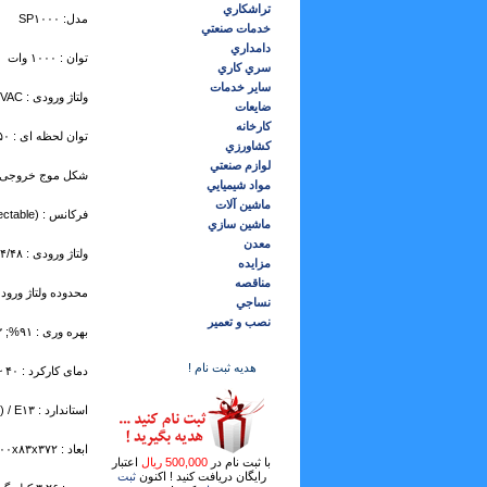
تراشكاري
مدل: SP۱۰۰۰
خدمات صنعتي
دامداري
توان : ۱۰۰۰ وات
سري كاري
ساير خدمات
ولتاژ ورودی : ۱۰۰/۱۱۰/۱۱۵/۱۲۰/۲۰۰/۲۲۰/۲۳۰/۲۴۰VAC
ضايعات
كارخانه
توان لحظه ای : ۱۷۵۰ وات (VA)
كشاورزي
لوازم صنعتي
شکل موج خروجی : سی
مواد شيميايي
ماشين آلات
فرکانس : ۵۰/۶۰HZ +- ۵% (Dip Switch selectable)
ماشين سازي
معدن
ولتاژ ورودی : ۱۲/۲۴/۴۸ ولت DC
مزايده
مناقصه
محدوده ولتاژ ورودی : ۱۶.۵~۱۰.۵ ; ۳۳~۲۱ ; ۶۶~
نساجي
نصب و تعمير
بهره وری : ۹۱%; ۹۳%; ۹۳%; ۹۱%; ۹۳%; ۹۴%
هدیه ثبت نام !
دمای کارکرد : ۴۰ ~ ۲۰-
استاندارد : CE / FCC / UL (only for ۱۱۲/۱۲۴ GFCI receptacles) / E۱۳
ابعاد : ۲۰۰x۸۳x۳۷۲ میلی متر
با ثبت نام در
500,000 ریال
اعتبار
رایگان دریافت کنید ! اکنون
ثبت