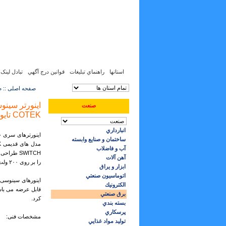
جمعه, 16 مرداد 1405, 7 آگوست 2026
0
:
57
:
06
استانها
راهنماي تبليغات
قوانين درج آگهي
تبادل لینک
صفحه اصلی :: ص
صنعت
COTEK تایوان
انبارداري
ساختمان و صنایع وابسته
آب و فاضلاب
آهن آلات
را بر روی ۲۰۰ ولت، ۲۲۰ولت، ۲۳۰ ولت و ۲۴۰ ولت تنظیم نمایید.
ابزار و يراق
اتوماسيون صنعتي
الكترونيك
برق صنعتي
کرد.
بسته بندي
پرسكاري
مشخصات فنی:
توليد مواد غذايي