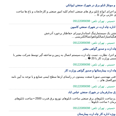
 مونتاژ تابلو برق در شهرك صنعتي ايوانكي
اجرای انواع تابلو برق های صنعتی انجام کلیه امور صنعتی و کارخانجات و باغ ها ساخت
 خازنی برای کا ...
 , تهران تلفن: 09122089098
اداره چاه ارت در شهرك صنعتي كاسپين
شتن یک سیستمارتینگ استانداردوبرای حفاظتاز برخورد آذرخش
تگیناشیازاتصالکوتاهواتصالالکتریسی ...
 , تهران تلفن: 09122089098
ه ارت و صدور گواهی معتبر
 اجرا، نظارت ،تست چاه ارت،سیستم اتصال به زمین و صاعقه گیر توسط شرکت معتبر با
 وزارت کار با 20 � ...
 , تهران تلفن: 09122089098
ه ارت بیمارستانها و صدور گواهی وزارت کار
ی مهندسی سورنا صنعت بیستون در راستای ارتقا سطح ایمنی صنایع و با توجه به آیین نامه
تورالعمل های ...
 , تهران تلفن: 09122089098
برق مدارفرمان در شهرك صنعتي عباس اباد
طراحی و ساخت تابلوهای برق صنعتی ساخت تابلوهای توزیع برق قدرت 2500 • ساخت تابلوهای
رمان • ساخت تابلوها ...
 , تهران تلفن: 09122089098
يژه اداره كار چاه ارت بيمارستان