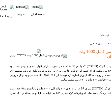
صفحه اصلی
عضویت
ورود اعضا
ثبت نام
نعت : برق صنعتي
اینورتر سینوسی کامل 1000 وات
اینورترهای سری جدید کوتک (COTEK) که با نام SP شناخته می شوند، دارای قابلیت های جدیدی نسبت به
مدل های قدیمی SK می باشند که از جمله این قابلیت ها می توان به انتخاب کردن ولتاژ خروجی توسط DIP
SWITCH طراحی شده بر روی دستگاه اینورتر اشاره کرد.توسط این DIP SWITCH شما میتوانید ولتاژ خروجی
اینورهای سینوسی کوتک (COTEK) سری SP در توان های ۷۰۰ وات الی ۴۰۰۰ وات و ولتاژهای ۱۲/۲۴/۴۸ ولت
قابل عرضه می باشند.از دیگر مشخصات اینورترهای کوتک سری SP می توان به دارا بودن استاندارد UL اشاره