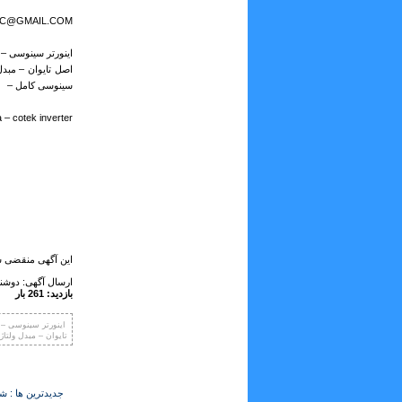
LC@GMAIL.COM
اینورتر سینوسی – ا
اصل تایوان – مبدل 
سینوسی کامل –
a – cotek inverter
این آگهی منقضی ش
ارسال آگهی: دوشنبه ,24 مرداد
بازدید: 261 بار
اینورتر سینوسی – ا
تایوان – مبدل ولتاژ
جدیدترین ها : ش