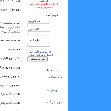
وزن : ۳.۲۶ کیلو گرم
نام
کنید.!
اعتبار به کاربران فعلی نیز
تخصیص یافت!
نوع سوکت خروجی : any Socket
خوش آمدید
نام کاربری:
اینورتر سینوسی – ا
اصل تایوان – مبدل 
کلمه عبور:
سینوسی کامل –
وارد کنید :
a – cotek inverter
خصوصیات :
فراموشی کلمه عبور!
ارسال نامه فعال سازی
شکل موج کامل س
ورودی و خروجی کام
سایر خدمات
دما و بار توسط فن
بانک سوالات
نصب و راه اندازی
دوستان ما
قابلیت تنظیم فرکانس 
تور ترکیه
قابلیت تنظیم ولتاژ خرو