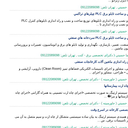
 دیزل ژنراتو ...
 , تهران تلفن: 09122089098
خت تابلو برق PLC چيلرهاي تراكمي
ساخت و نصب و راه اندازی تابلوهای توزیع ساخت و نصب و راه اندازی تابلوهای کنترل PLC
نصب و راه اندازی تا ...
 , تهران تلفن: 09122089098
ت تابلو برق PLC سردخانه هاي صنعتي
نعت، تعمیر، بازسازی، نگهداری و تولید تابلو های برق و اتوماسیون، تعمیرات و بروزرسانی
ون ماشین ...
حسيني ( دکترای تخصصی برق - كنت , تهران تلفن: 09122089098
راه اندازی ماشین آلات کارخانجات صنعتی
• طراحی، مشاور و اجرای تاسیسات الکتریکی فضاهای تمیز (Clean Room) دارویی، آرایشی و
 • طراحی، مشاور و اجرای ...
ني ( جاورسینه ) - دکترای تخصص , تهران تلفن: 09122089098
اه ارت بیمارستانها
سیستم ارتینگ به صورت تخصصی •اجرای چاه ارت تضمینی به همراه گارانتی •اجرای چاه
رستانها و مرا� ...
ني ( جاورسینه ) - دکترای تخصص , تهران تلفن: 09122089098
صصی کارخانه در اسرع وقت
و همبندی سیستم ارتینگ به بیان ساده سیستمی متشکل از چاه ارت و سیم متصل به آن می
ر تاسیسات برقی، س ...
ني ( جاورسینه ) - دکترای تخصص , تهران تلفن: 09122089098