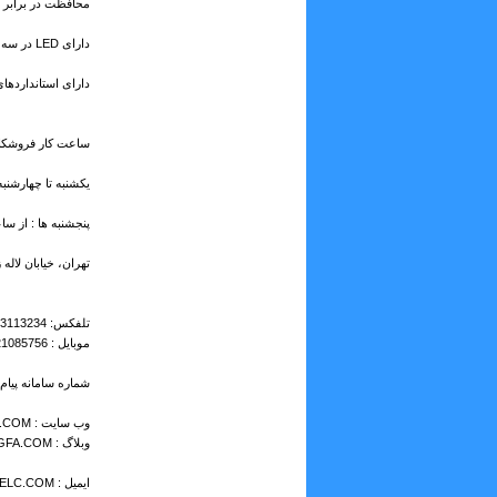
محافظت در برابر ا
دارای LED در سه رنگ، جهت نمایش وضعیت کارکرد دستگاه
دارای استانداردهای ۳/UL/CE/FCC
ساعت کار فروشکاه
یکشنبه تا چهارشنبه : از س
پنجشنبه ها : از ساعت 9:00 تا
تهران، خیابان لاله
تلفکس: 33113234 – 33993112 – 33982728 – (10 خط)
موبایل : 09121085756 -- 09356273374
شماره سامانه پیام کوتاه : 00
وب سایت : WWW.TALYELC.COM
وبلاگ : WWW.TALYELC.BLOGFA.COM
ایمیل : INFO@TALYELC.COM