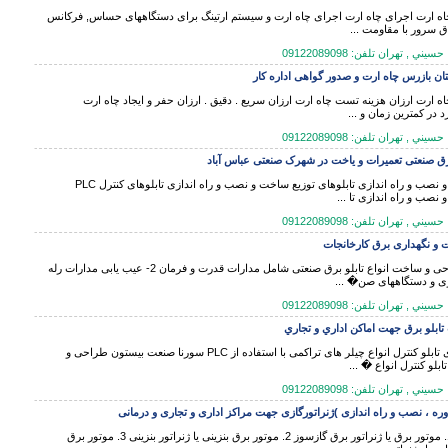
 ارت اجرای چاه ارت اجرای چاه ارت و سیستم ارتینگ برای دستگاههای حساس, فرکانس
تاق سرور با مقاومت ...
 , تهران تلفن: 09122089098
تان بازرس چاه ارت و صدور گواهی اداره کار
اه ارت ارزان هزینه تست چاه ارت ارزان سریع . دقیق . ارزان حفر و ایجاد چاه ارت
د در کمترین زمان و ...
 , تهران تلفن: 09122089098
برق صنعتی تعمیرات و یاخت در شهرک صنعتی عباس آباد
ساخت و نصب و راه اندازی تابلوهای توزیع ساخت و نصب و راه اندازی تابلوهای کنترل PLC
نصب و راه اندازی تا ...
 , تهران تلفن: 09122089098
ت و نگهداری برق کارخانجات
1- طراحی و ساخت انواع تابلو برق صنعتی شامل مدارات قدرت و فرمان 2- عیب یابی مدارات رله
ری و دستگاههای صن� ...
 , تهران تلفن: 09122089098
ابلو برق جهت اماكن اداري و تجاري
بازسازی تابلو کنترل انواع چیلر های تراکمی با استفاده از PLC سورنا صنعت بيستون طراحی و
بلو کنترل انواع � ...
 , تهران تلفن: 09122089098
ره ، نصب و راه اندازی )ژنراتورگازی جهت مراکز اداری و تجاری و درمانی
باشد: 1. موتور برق یا ژنراتور برق گازسوز 2. موتور برق بنزینی یا ژنراتور بنزینی 3. موتور برق