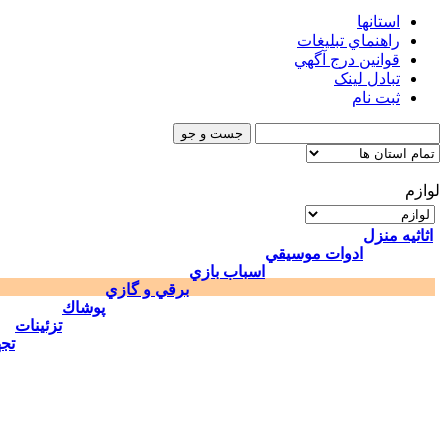
استانها
راهنماي تبليغات
قوانين درج آگهي
تبادل لینک
ثبت نام
لوازم
اثاثيه منزل
ادوات موسيقي
اسباب بازي
برقي و گازي
پوشاك
تزئينات
تج