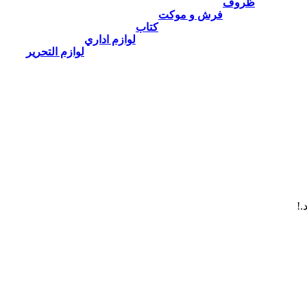
ظروف
فرش و موكت
كتاب
لوازم اداري
لوازم التحرير
.!