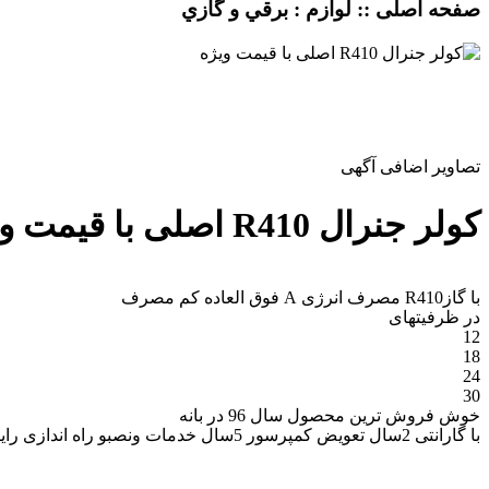
صفحه اصلی :: لوازم : برقي و گازي
تصاویر اضافی آگهی
کولر جنرال R410 اصلی با قیمت ویژه
با گازR410 مصرف انرژی A فوق العاده کم مصرف
در ظرفیتهای
12
18
24
30
خوش فروش ترین محصول سال 96 در بانه
با گارانتی 2سال تعویض کمپرسور 5سال خدمات ونصبو راه اندازی رایگان