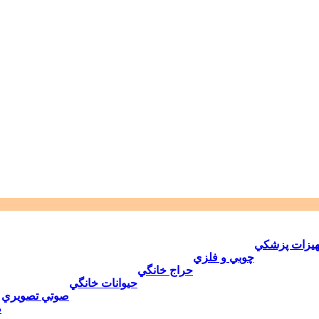
هيزات پزشكي
چوبي و فلزي
حراج خانگي
حيوانات خانگي
صوتي تصويري
ط