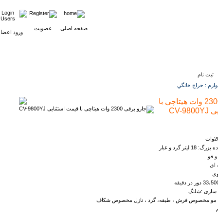
صفحه اصلی
عضویت
ورود اعضا
ثبت نام
ازم : حراج خانگي
جارو برقی 2300 وات هیتاچی با
CV-9
لیتر گرد و غبار
و قو
 ای
وی
ه سازی :شلنگ
قلم مو مخصوص فرش ، طبقه، گرد ، نازل مخصوص شکاف