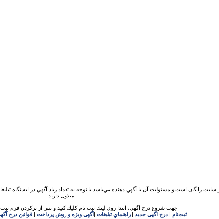
 سايت رايگان است و مسئوليت آن با آگهي دهنده مي‌باشد.با توجه به تعداد زياد آگهي در ايستگاه تبلیغ
مبذول داريد.
جهت شروع درج آگهي، ابتدا روي لينك ثبت نام كليك كنيد و پس از پركردن فرم ثبت ن
ثبت‌نام
|
درج اگهی جدید
|
راهنماي تبليغات
|
آگهی ویژه و روش پرداخت
|
قوانين درج آگه