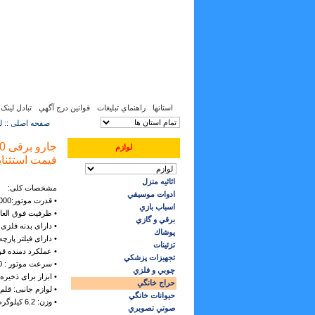
جمعه, 16 مرداد 1405, 7 آگوست 2026
35
:
27
:
16
استانها
راهنماي تبليغات
قوانين درج آگهي
تبادل لینک
صفحه اصلی :: لو
لوازم
قیمت استثنایی 800YJ
اثاثيه منزل
مشخصات کلی:
ادوات موسيقي
• قدرت موتور:2000وات
اسباب بازي
• ظرفیت فوق العاده بزرگ: 18 
برقي و گازي
• دارای بدنه فلزی 
پوشاك
• دارای فیلتر پارچه
تزئينات
• عملکرد دمنده ق
تجهيزات پزشكي
• سرعت موتور : 33،500 دور در دقیقه
چوبي و فلزي
• ابزار برای ذخیر
حراج خانگي
• لوازم جانبی: 
حيوانات خانگي
• وزن: 6.2 کیلوگرم
صوتي تصويري