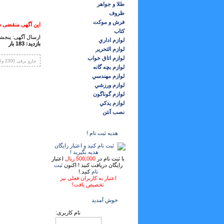
طلا و جواهر
ظروف
فرش و موكت
این آگهی منقضی ش
كتاب
ارسال آگهی: پنجشنبه ,01 تي
لوازم اداري
بازدید: 183 بار
لوازم التحرير
لوازم اتاق خواب
جارو برقی 2300 وات هیتاچی
لوازم بچه گانه
لوازم مهندسي
لوازم ورزشي
لوازم گوناگون
لوازم يدكي
نصب آنتن
هدیه ثبت نام !
با ثبت نام در
500,000 ریال
اعتبار
رایگان دریافت کنید ! اکنون
ثبت
نام
کنید.!
اعتبار به کاربران فعلی نیز
تخصیص یافت!
خوش آمدید
نام کاربری: