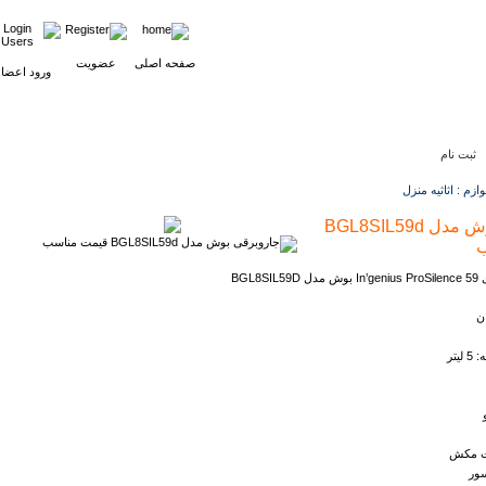
صفحه اصلی
عضویت
ورود اعضا
ثبت نام
زم : اثاثيه منزل
جاروبرقی بوش مدل BGL8SIL59d
ب
BGL8
ن
یتر
رت مکش
سور