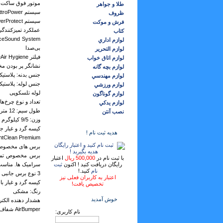
موتور فوق ساکت
طلا و جواهر
سیستم QuattroPower ؛ فناوری عملکرد Bosch برای نظافتی فوق‌العاده با مصرف پایین انرژی
ظروف
سیستم PowerProtect ؛ برای نظافتی ماندگار و طولانی، حتی زمانیکه کیسه پر شده
فرش و موكت
عملکرد تمیز‌کنندگی کلاس C
كتاب
لوازم اداري
بی‌صدا
لوازم التحرير
فیلتر PureAir Hygiene برای گاز خروجی تمیزتر با انتشار غبار سطح A
لوازم اتاق خواب
نشانگر پر بودن م
لوازم بچه گانه
جنس بدنه: پلاستیک
لوازم مهندسي
جنس لوله: پلاستیک
لوازم ورزشي
لوله تلسکوپی
لوازم گوناگون
تعداد و نوع چرخ‌ها: 4 عدد/ پلاستی
لوازم يدكي
طول سیم: 12 متر
نصب آنتن
وزن: 9/5 کیلوگرم
کیسه گرد و غبار جایگ
هدیه ثبت نام !
SilentClean Premium با زبانه قفل شونده برای بهترین کارای
برس های مخصوص، ب
برس مخصوص تمیز 
با ثبت نام در
500,000 ریال
اعتبار
رایگان دریافت کنید ! اکنون
ثبت
سرامیک ها. مناسب
نام
کنید.!
3 نوع برس جانبی متصل به لوله تلسکوپی: برس حرفه ای، برس اثاثیه و برس مبلمان
اعتبار به کاربران فعلی نیز
کیسه گرد و غبار با 
تخصیص یافت!
رنگ: مشکی
خوش آمدید
هشدار دهنده الکتر
AirBumper شفاف برای محافظت از مبلمان و دیوار
نام کاربری: