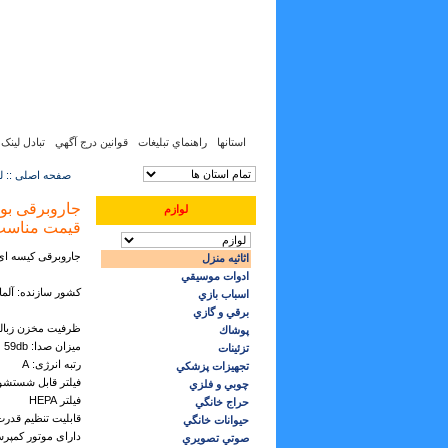
پنجشنبه, 15 مرداد 1405, 6 آگوست 2026
37
:
11
:
7
استانها
راهنماي تبليغات
قوانين درج آگهي
تبادل لینک
صفحه اصلی :: لوا
لوازم
قیمت مناس
جاروبرقی کیسه ای In’genius ProSilence 59 بوش مدل SIL59D
اثاثيه منزل
ادوات موسيقي
کشور سازنده: آلما
اسباب بازي
برقي و گازي
ظرفیت مخزن زباله: 5 ل
پوشاك
میزان صدا: 59db
تزئينات
رتبه انرژی: A
تجهيزات پزشكي
فیلتر قابل شستشو
چوبي و فلزي
فیلتر HEPA
حراج خانگي
قابلیت تنظیم قد
حيوانات خانگي
دارای موتور کمپر
صوتي تصويري