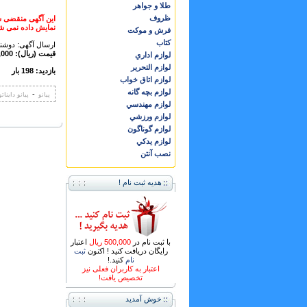
طلا و جواهر
ظروف
این آگهی منقضی 
نمایش داده نمی ش
فرش و موكت
كتاب
ارسال آگهی: دوشنبه ,17 مهر 
قیمت (ریال): 250,000,000 ریال
لوازم اداري
لوازم التحرير
بازدید: 198 بار
لوازم اتاق خواب
لوازم بچه گانه
-
پیانو
پیانو داینات
لوازم مهندسي
لوازم ورزشي
لوازم گوناگون
لوازم يدكي
نصب آنتن
هدیه ثبت نام !
با ثبت نام در
500,000 ریال
اعتبار
رایگان دریافت کنید ! اکنون
ثبت
نام
کنید.!
اعتبار به کاربران فعلی نیز
تخصیص یافت!
خوش آمدید