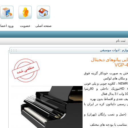
صفحه اصلی
عضویت
ورود اعضا
ثبت نام
وازم : ادوات موسيقي
ی پیانوهای دیجیتال
اختن به صورت خودکار گزینه فوق
ا و مکان های لوکس
با کلاویه های NEWRHA3 ، کلاویه چوبی و پلی فونی
256 HD reverb/ 50موزیک داخلی و 80ریتم/
فیف نقدی و اقساط بدون بهره
 رسمی دایناتون کره در ایران با
(حمل و نصب رایگان (تهران) و
 متناسب با بودجه های مختلف