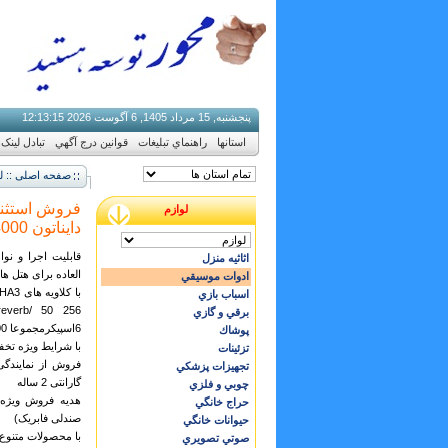
پنجشنبه, 15 مرداد 1405, 6 آگوست 2026
15
:
13
:
12
استانها
راهنماي تبليغات
قوانين درج آگهي
تبادل لینک
صفحه اصلی :: ل
فروش استثنای
لوازم
دایناتون VGP-4000
قابلیت اجرا و نو
اثاثيه منزل
العاده برای هتل ه
ادوات موسيقي
اسباب بازي
برقي و گازي
6اسپیکرمجموعا 100 وات / 3 پدال فعال
پوشاك
با شرایط ویژه تخ
تزئينات
فروش از نمایندگی
تجهيزات پزشكي
گارانتی 2 ساله
چوبي و فلزي
هدیه فروش ویژه 
حراج خانگي
صندلی فابریک)
حيوانات خانگي
با محصولات متنوع
صوتي تصويري