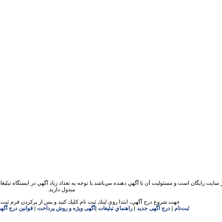
 سايت رايگان است و مسئوليت آن با آگهي دهنده مي‌باشد.با توجه به تعداد زياد آگهي در ايستگاه تبلیغ
مبذول داريد.
جهت شروع درج آگهي، ابتدا روي لينك ثبت نام كليك كنيد و پس از پركردن فرم ثبت ن
ثبت‌نام
|
درج اگهی جدید
|
راهنماي تبليغات
|
آگهی ویژه و روش پرداخت
|
قوانين درج آگه