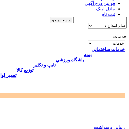
قوانين درج آگهي
تبادل لینک
ثبت نام
خدمات
خدمات ساختمانی
بيمه
باشگاه ورزشي
تايپ و تكثير
توزيع كالا
تعمير لوا
زيبايي و بهداشت