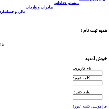
سيستم حفاظتي
صادرات و واردات
مالي و حسابدار
هدیه ثبت نام !
با 
خوش آمدید
نام کاربری:
کلمه عبور:
وارد کنید :
فراموشی کلمه عبور!