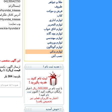
04135542793
طلا و جواهر
اینستاگرام:
ظروف
m/hyundai_kiaaaa
فرش و موكت
آدرس کانال تلگرام
كتاب
me/Hyundai_kiaaaa
لوازم اداري
وب سایت:
لوازم التحرير
ww.kia-hyundai.ir
لوازم اتاق خواب
لوازم بچه گانه
لوازم مهندسي
لوازم ورزشي
لوازم گوناگون
لوازم يدكي
نصب آنتن
این آگهی منقضی ش
هدیه ثبت نام !
ارسال آگهی: يكشنبه ,22 مهر 
قیمت (ریال): 1 ریال
بازدید: 304 بار
هیوندا کیا هیوندای
با ثبت نام در
500,000 ریال
اعتبار
رایگان دریافت کنید ! اکنون
ثبت
نام
کنید.!
اعتبار به کاربران فعلی نیز
تخصیص یافت!
خوش آمدید