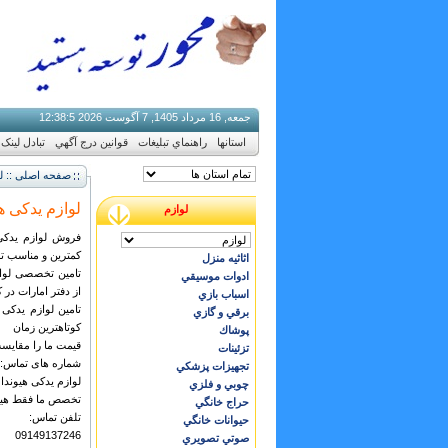
جمعه, 16 مرداد 1405, 7 آگوست 2026
5
:
38
:
12
استانها
راهنماي تبليغات
قوانين درج آگهي
تبادل لینک
صفحه اصلی :: لو
لوازم یدکی ه
لوازم
فروش لوازم یدکی 
کمترین و مناسب ت
اثاثيه منزل
تامین تخصصی لواز
ادوات موسيقي
از دفتر امارات در 
اسباب بازي
تامین لوازم یدکی 
برقي و گازي
کوتاهترین زمان
پوشاك
قیمت ما را مقایسه
تزئينات
شماره های تماس: 04135542793- 9149137246
تجهيزات پزشكي
لوازم یدکی هیوندای
چوبي و فلزي
تخصص ما فقط هیون
حراج خانگي
تلفن تماس:
حيوانات خانگي
09149137246
صوتي تصويري