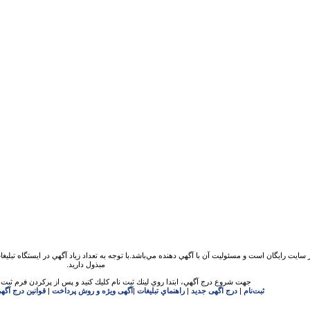
 سايت رايگان است و مسئوليت آن با آگهي دهنده مي‌باشد.با توجه به تعداد زياد آگهي در ايستگاه تبلیغ
مبذول داريد.
جهت شروع درج آگهي، ابتدا روي لينك ثبت نام كليك كنيد و پس از پركردن فرم ثبت ن
ثبت‌نام
|
درج اگهی جدید
|
راهنماي تبليغات
|
آگهی ویژه و روش پرداخت
|
قوانين درج آگه