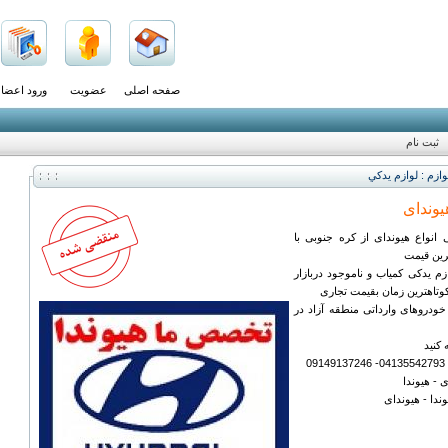
صفحه اصلی
عضویت
ورود اعضا
ثبت نام
ازم : لوازم يدكي
یوندای
انواع هیوندای از کره جنوبی با
رین قیمت
م یدکی کمیاب و ناموجود دربازار
کوتاهترین زمان بقیمت تجاری
خودروهای وارداتی منطقه آزاد در
 کنید
0
 - هیوندا
دا - هیوندای