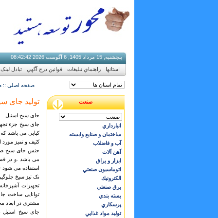
پنجشنبه, 15 مرداد 1405, 6 آگوست 2026
43
:
42
:
08
استانها
راهنماي تبليغات
قوانين درج آگهي
تبادل لینک
صفحه اصلی :: ص
تولید جای سی
صنعت
جای سیخ استیل
جای سیخ جزء تجهی
انبارداري
کبابی می باشد که 
ساختمان و صنایع وابسته
کثیف و تمیز مورد ا
آب و فاضلاب
جنس جای سیخ صنع
آهن آلات
می باشد .و در قس
ابزار و يراق
استفاده می شود تا
اتوماسيون صنعتي
نک تیز سیخ جلوگیر
الكترونيك
تجهیزات آشپزخانه
برق صنعتي
توانایی ساخت جا 
بسته بندي
مشتری در ابعاد مخ
پرسكاري
جای سیخ استیل ب
توليد مواد غذايي