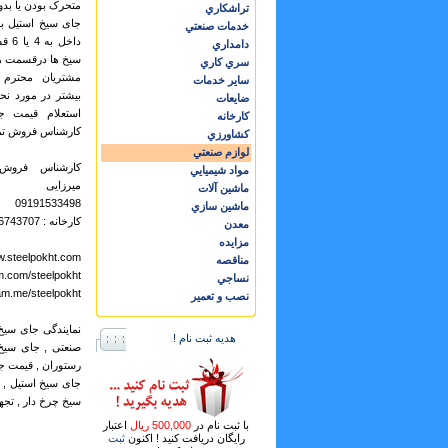
متحرک بودن یا بد
تراشكاري
جای سیخ استیل به
خدمات صنعتي
داخل
دامداري
سیخ ها درقسمت ها
سري كاري
مشتریان محترم
ساير خدمات
بیشتر در مورد نح
ضايعات
استعلام قیمت ج
كارخانه
کارشناس فروش تما
كشاورزي
لوازم صنعتي
مواد شيميايي
میرزایی
ماشين آلات
09191533498
ماشين سازي
کارخانه : 56743707
معدن
مزايده
w.steelpokht.com
مناقصه
am.com/steelpokht
نساجي
ram.me/steelpokht
نصب و تعمير
نمایندگی جای سیخ
هدیه ثبت نام !
صنعتی , جای سیخ
رستوران , قیمت ج
جای سیخ استیل ,
سیخ چرخ دار , تجه
با ثبت نام در
500,000 ریال
اعتبار
رایگان دریافت کنید ! اکنون
ثبت