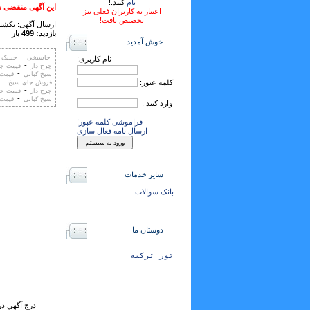
نام
کنید.!
این آگهی منقضی ش
اعتبار به کاربران فعلی نیز
تخصیص یافت!
ارسال آگهی: يكشنبه ,29 مرداد
بازدید: 499 بار
خوش آمدید
-
جاسیخی
چیلیک
نام کاربری:
-
چرخ دار
قیمت ج
-
سیخ کبابی
قیمت 
-
کلمه عبور:
فروش جای سیخ
-
چرخ دار
قیمت ج
-
سیخ کبابی
قیمت
وارد کنید :
فراموشی کلمه عبور!
ارسال نامه فعال سازی
سایر خدمات
بانک سوالات
دوستان ما
تور ترکیه
درج آگهي در