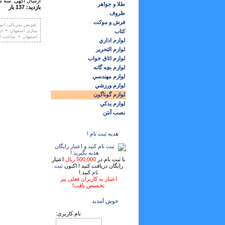
ارسال آگهی: سه شنبه ,20 آ
طلا و جواهر
بازدید: 137 بار
ظروف
فرش و موكت
تعویض سریالی انواع
-
كتاب
سازی اصفهان
ای
-
اصفهان
ساخت ان
لوازم اداري
لوازم التحرير
لوازم اتاق خواب
لوازم بچه گانه
لوازم مهندسي
لوازم ورزشي
لوازم گوناگون
لوازم يدكي
نصب آنتن
هدیه ثبت نام !
با ثبت نام در
500,000 ریال
اعتبار
رایگان دریافت کنید ! اکنون
ثبت
نام
کنید.!
اعتبار به کاربران فعلی نیز
تخصیص یافت!
خوش آمدید
نام کاربری: