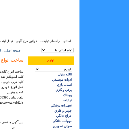
پنجشنبه, 15 مرداد 1405, 6 آگوست 2026
18
:
02
:
8
استانها
راهنماي تبليغات
قوانين درج آگهي
تبادل لینک
صفحه اصلی :: لو
ساخت انواع ک
لوازم
ساخت انواع کلیدتع
اثاثيه منزل
ادوات موسيقي
کلید درب چوبی ، ک
اسباب بازي
قفل انواع خودرو 
برقي و گازي
کمد و ویترین
پوشاك
تلفن تماس 09131055395
تزئينات
tp://www.kelid1.ir
تجهيزات پزشكي
چوبي و فلزي
حراج خانگي
حيوانات خانگي
این آگهی منقضی ش
صوتي تصويري