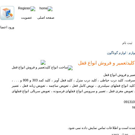
صفحه اصلی
عضویت
ورود اعضا
ثبت نام
ازم : لوازم گوناگون
لیدتعمیر و فروش انواع قفل
میر و فروش انواع قفل
کلید ایموبلایز ضد سرقت، کلید درب حیاطی ، کلید درب منزل ، کلید قفل آویز ، کلید کمد 303 و 808 و . . . ،
لید انواع قفلهای سیلندری ، تویض کامل قفل ، تعویض ساچمه ، تعویض زبانه قفل ، تعمیر
، تعویض مغزی قفل ، تعمیر و سرویس انواع قفلهای فرسوده ، تعویض سریالی انواع قفلهای
ht
ده است و اطلاعات تماس نمایش داده نمی شود.