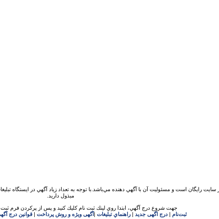
 سايت رايگان است و مسئوليت آن با آگهي دهنده مي‌باشد.با توجه به تعداد زياد آگهي در ايستگاه تبلیغ
مبذول داريد.
جهت شروع درج آگهي، ابتدا روي لينك ثبت نام كليك كنيد و پس از پركردن فرم ثبت ن
ثبت‌نام
|
درج اگهی جدید
|
راهنماي تبليغات
|
آگهی ویژه و روش پرداخت
|
قوانين درج آگه