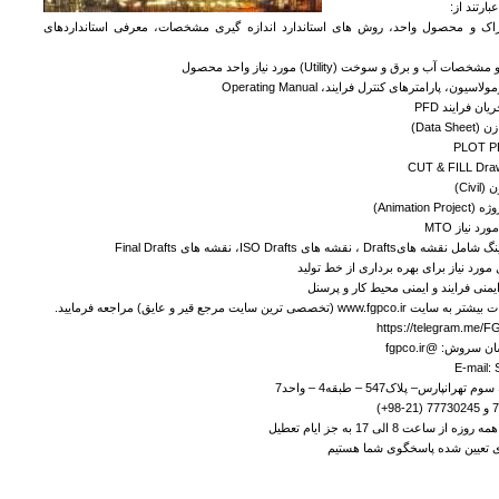
ارتند از:
ک و محصول واحد، روش های استاندارد اندازه گیری مشخصات، معرفی استانداردهای
خصصی ترین سایت مرجع قیر و عایق) مراجعه فرماييد.
 سروش: @fgpco.ir
E-mail:
نپارس– پلاک547 – طبقه4 – واحد7
اعت 8 الی 17 به جز ایام تعطیل
ری تعیین شده پاسخگوی شما هستیم