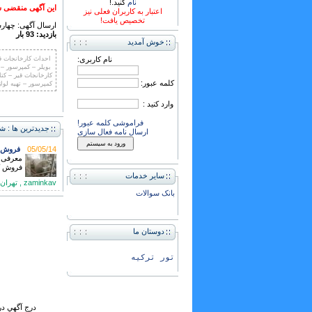
نام
کنید.!
این آگهی منقضی ش
اعتبار به کاربران فعلی نیز
تخصیص یافت!
ارسال آگهی: چهارشنبه ,01 شهر
بازدید: 93 بار
خوش آمدید
نام کاربری:
احداث کارخانجات قی
بویلر – کمپرسور –
کارخانجات قیر – کتا
کلمه عبور:
کمپرسور – تهیه لو
وارد کنید :
فراموشی کلمه عبور!
جدیدترین ها : شا
ارسال نامه فعال سازی
05/05/14
فروش ک
معرفی ب
فروش کا
سایر خدمات
zaminkav , تهران تلفن:
بانک سوالات
دوستان ما
تور ترکیه
درج آگهي در