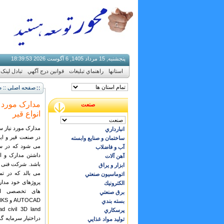
پنجشنبه, 15 مرداد 1405, 6 آگوست 2026
53
:
39
:
18
استانها
راهنماي تبليغات
قوانين درج آگهي
تبادل لینک
صفحه اصلی :: ص
مدارک مورد ن
صنعت
انواع قیر
مدارک مورد نیاز سا
انبارداري
در صنعت قیر و ای
ساختمان و صنایع وابسته
می شود که در سا
آب و فاضلاب
داشتن مدارک و ا
آهن آلات
باشد. شرکت فنی م
ابزار و يراق
می بالد که در ت
اتوماسيون صنعتي
پروژهای خود مدارک
الكترونيك
برق صنعتي
بسته بندي
پرسكاري
دراختیار سرمایه گ
توليد مواد غذايي