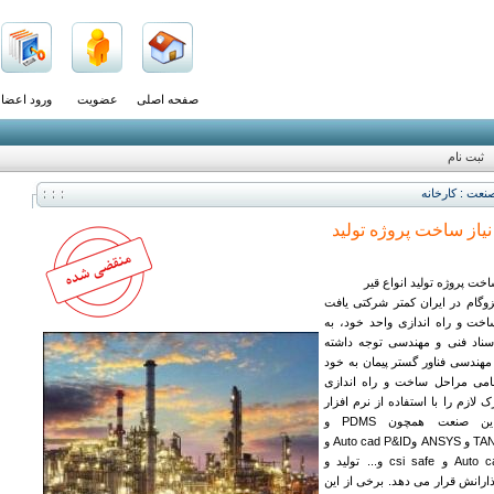
صفحه اصلی
عضویت
ورود اعضا
ثبت نام
نعت : كارخانه
یاز ساخت پروژه تولید
خت پروژه تولید انواع قیر
زوگام در ایران کمتر شرکتی یافت
خت و راه اندازی واحد خود، به
سناد فنی و مهندسی توجه داشته
هندسی فناور گستر پیمان به خود
مامی مراحل ساخت و راه اندازی
 لازم را با استفاده از نرم افزار
های تخصصی این صنعت همچون PDMS و
AUTOCAD و TANKS و ANSYS وAuto cad P&ID و
Auto cad civil 3D land و csi safe و... تولید و
ذارانش قرار می دهد. برخی از این