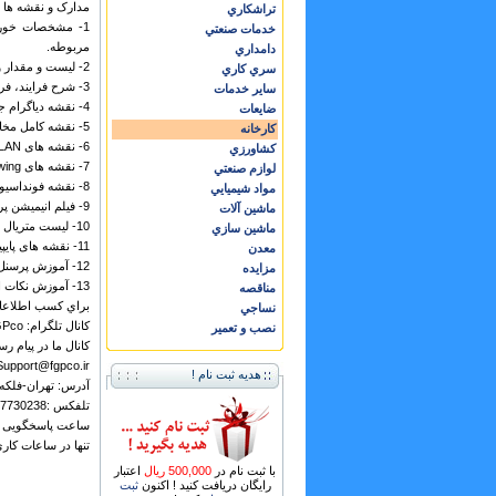
مدارک و نقشه ها عب
تراشكاري
1- مشخصات خورا
خدمات صنعتي
مربوطه.
دامداري
2- لیست و مقدار و مشخصات آب و برق و سوخت (Utility) مورد نیاز واحد محصول
سري كاري
3- شرح فرایند، فرمولاسیون، پارامترهای کنترل فرایند، Operating Manual
ساير خدمات
4- نقشه دیاگرام جریان فرایند PFD
ضايعات
5- نقشه کامل مخازن (Data Sheet)
كارخانه
6- نقشه های PLOT PLAN
كشاورزي
7- نقشه های CUT & FILL Drawing
لوازم صنعتي
8- نقشه فونداسیون (Civil)
مواد شيميايي
9- فیلم انیمیشن پروژه (Animation Project)
ماشين آلات
10- لیست متریال مورد نیاز MTO
ماشين سازي
11- نقشه های پایپینگ شامل نقشه هایDrafts ، نقشه های ISO Drafts، نقشه های Final Drafts
معدن
12- آموزش پرسنل مورد نیاز برای بهره برداری از خط تولید
مزايده
13- آموزش نکات ایمنی فرایند و ایمنی محیط کار و پرسنل
مناقصه
براي کسب اطلاعات بيشتر به سايت www.fgpco.ir (ت
نساجي
کانال تلگرام: https://telegram.me/FGPco
نصب و تعمير
کانال ما در پیام رسان
 Support@fgpco.ir
هدیه ثبت نام !
آدرس: تهران-فلکه سوم تهرا
تلفکس :77730238 و 77730245 (21-98+)
ساعت پاسخگویی همه روزه از س
تنها در ساعات کا
با ثبت نام در
500,000 ریال
اعتبار
رایگان دریافت کنید ! اکنون
ثبت