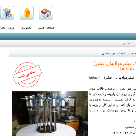
صفحه اصلی
عضویت
ورود اعضا
ثبت نام
نعت : اتوماسيون صنعتي
فیلترهوا(بهان فیلتر)
behan-t
پرس پنوماتیک فیلترهوا(بهان فیلتر) behan-
یلتر هوا پس از پرشدن قالب مواد
 گیر را روی آن وارونه و کیپ کرد تا
ه کاغذ بچسبد . پلیسه ندهد.ودو
 باز نکند.برای این کار از وزنه یا
و یا پرس پنوماتیک دوار و ثابت
د