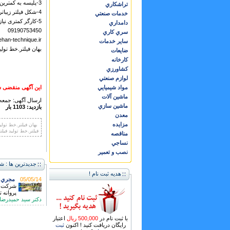
3-پلیسه به کمترین حد میرسد
تراشكاري
4-شکل فیلتر زیباتر میشود
خدمات صنعتي
5-کارگر کمتری نیاز دارد
دامداري
09190753450
سري كاري
ehan-technique.ir
ساير خدمات
بهان فیلتر.خط تول
ضايعات
كارخانه
كشاورزي
لوازم صنعتي
مواد شيميايي
این آگهی منقضی ش
ماشين آلات
ارسال آگهی: جمعه ,03 شهريور 02
ماشين سازي
بازدید: 1103 بار
معدن
مزايده
بهان فیلتر.خط تول
فیلتر.خط تولید فیل
مناقصه
نساجي
نصب و تعمير
جدیدترین ها : ش
هدیه ثبت نام !
05/05/14
مجري ت
شرکت ف
پروانه 
دکتر سيد حميدرضا حسي
با ثبت نام در
500,000 ریال
اعتبار
رایگان دریافت کنید ! اکنون
ثبت