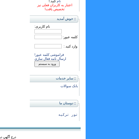
نام
کنید.!
اعتبار به کاربران فعلی نیز
تخصیص یافت!
خوش آمدید
نام کاربری:
کلمه عبور:
وارد کنید :
فراموشی کلمه عبور!
ارسال نامه فعال سازی
سایر خدمات
بانک سوالات
دوستان ما
تور ترکیه
درج آگهي در