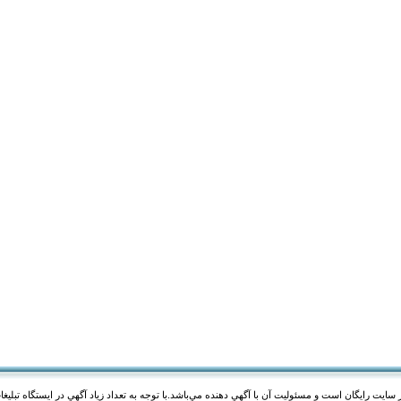
 سايت رايگان است و مسئوليت آن با آگهي دهنده مي‌باشد.با توجه به تعداد زياد آگهي در ايستگاه تبلیغ