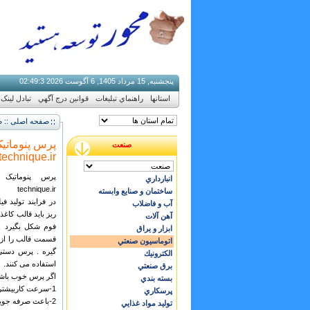
پنجشنبه, 15 مرداد 1405, 6 آگوست 2026
3
:
49
:
02
استانها
راهنماي تبليغات
قوانين درج آگهي
تبادل لینک
صفحه اصلی :: ص
پرس پنوماتیک 
صنعت
echnique.ir
انبارداري
technique.ir
ساختمان و صنایع وابسته
در فرایند تولید ف
آب و فاضلاب
ریز باید قالب کاغذ
آهن آلات
فوم شکل بگیرد .ب
ابزار و يراق
قسمت قالب را از هم
اتوماسيون صنعتي
گیره . پرس دستی 
الكترونيك
استفاده می کنند.
برق صنعتي
اگر پرس خوب باش
بسته بندي
1-سرعت کاربیشتر میشود
پرسكاري
2-باعث صرفه جویی در مواد میشود
توليد مواد غذايي