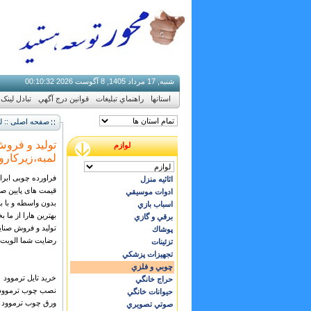
شنبه, 17 مرداد 1405, 8 آگوست 2026
32
:
10
:
00
استانها
راهنماي تبليغات
قوانين درج آگهي
تبادل لینک
صفحه اصلی :: لو
تولید و فروش
لوازم
لمبه،زیرکارو
فراورده چوبی ابراه
اثاثيه منزل
قیمت های پایین ص
ادوات موسيقي
بدون واسطه و با با
اسباب بازي
بهترین هارا از ما ب
برقي و گازي
تولید و فروش صنایع
پوشاك
رضایت شما الویت
تزئينات
تجهيزات پزشكي
چوبي و فلزي
خرید تایل ترموود
حراج خانگي
نصب چوب ترموود
حيوانات خانگي
ورق چوب ترموود
صوتي تصويري