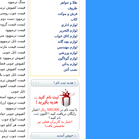
سنگ ترموود
طلا و جواهر
قیمت کفپوش ترمو
ظروف
قیمت چوب روسی ب
فرش و موكت
ترموود دست دوم
كتاب
لیست قیمت گروه 
لوازم اداري
قیمت ترمووود
لوازم التحرير
قیمت ترمووود متر
لوازم اتاق خواب
قیمت تایل ترمووود
لوازم بچه گانه
لیست قیمت مازند
لوازم مهندسي
قیمت تایل چوبی
لوازم ورزشي
کفپوش ترمووود 
لوازم گوناگون
کفپوش چوبی فضای
لوازم يدكي
قیمت کفپوش چوبی
نصب آنتن
قیمت تایل چوب پ
قیمت کفپوش ترمو
هدیه ثبت نام !
لیست قیمت کفپوش
تایل چوبی
قیمت ترموود استخ
قیمت ترموود ارزان
قیمت ترمووود
با ثبت نام در
500,000 ریال
اعتبار
رایگان دریافت کنید ! اکنون
ثبت
کفپوش چوبی حیا
نام
کنید.!
قیمت انواع چوب
اعتبار به کاربران فعلی نیز
قیمت هر کیلو چوب
تخصیص یافت!
لیست قیمت مازند
خوش آمدید
قیمت چوب ترمو