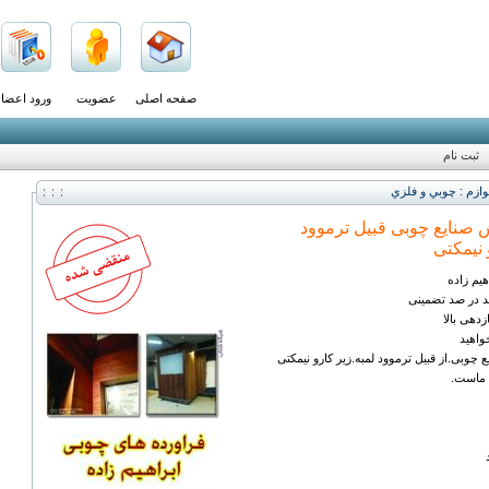
صفحه اصلی
عضویت
ورود اعضا
ثبت نام
ازم : چوبي و فلزي
 صنایع چوبی قبیل ترموود
 نیمکتی
یم زاده
د در صد تضمینی
زدهی بالا
خواهید
 چوبی.از قبیل ترموود لمبه.زیر کارو نیمکتی
 ماست.