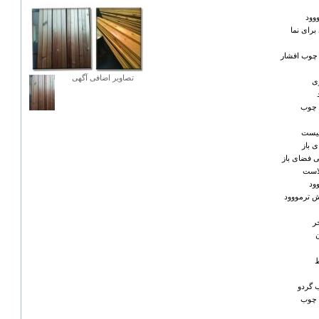
وود
رای نما
چوب افشار
تصاویر اضافی آگهی
ی
 چوب
چیست
 باز
 فضای باز
لاست
ود
 ترمووود
ر
ط
 گردو
 چوب