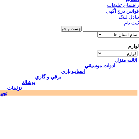
راهنماي تبليغات
قوانين درج آگهي
تبادل لینک
ثبت نام
لوازم
اثاثيه منزل
ادوات موسيقي
اسباب بازي
برقي و گازي
پوشاك
تزئينات
تجه