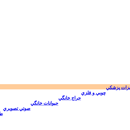
يزات پزشكي
چوبي و فلزي
حراج خانگي
حيوانات خانگي
صوتي تصويري
طل