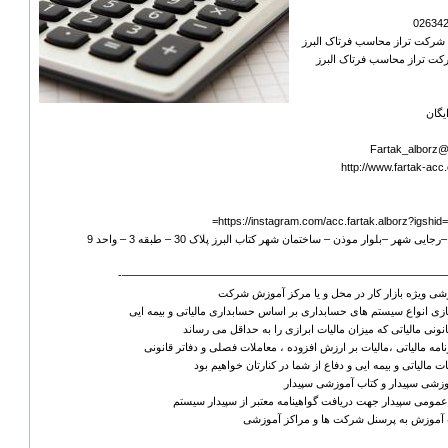
ی شرکت تراز محاسب فرتاک البرز
رکت تراز محاسب فرتاک البرز
یگان
https://instagram.com/acc.fartak.alborz?igs
ی شهر –بلوار موذن – ساختمان شهر کتاب البرز پلاک 30 – طبقه 3 – واحد 9
——————————————————————————————
شی ویژه بازار کار در محل و یا مرکز آموزش شرکت
زی انواع سیستم های حسابداری بر اساس حسابداری مالیاتی و بیمه ایی
انونی مالیاتی که میزان مالیات ابرازی را به حداقل می رساند
نامه مالیاتی ،مالیات بر ارزش افزوده ، معاملات فصلی و دفاتر قانونی
مالیاتی و بیمه ایی و دفاع از شما در کنارتان خواهیم بود
شی سپیدار و کتاب آموزشی سپیدار
مومی سپیدار جهت دریافت گواهینامه معتبر از سپیدار سیستم
 آموزش به پرسنل شرکت ها و مراکز آموزشی