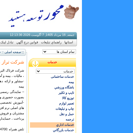
جمعه, 16 مرداد 1405, 7 آگوست 2026
37
:
13
:
12
استانها
راهنماي تبليغات
قوانين درج آگهي
تبادل لینک
صفحه اصلی :: خ
شرکت تراز 
خدمات
شرکت فرتاک البرز
، مالیات ، بیمه و 
خدمات ساختمانی
-مشاور و ارائه ده
بيمه
بیمه
باشگاه ورزشي
– نمایندگی رسمی 
تايپ و تكثير
بصورت حضوری و 
توزيع كالا
-آموزش تخصصی و 
تعمير لوازم
های اصلی نرم افز
چاپ و تبليغات
مشتریان و فروش ، 
حمل و نقل
پرداخت ، حسابدا
ترجمه
خدمات اداري
تلفن همراه :09919594700
خدمات بازرگاني