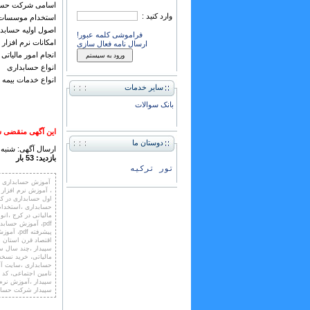
اسامی شرکت حسا
وارد کنید :
استخدام موسسات
اصول اولیه حساب
فراموشی کلمه عبور!
امکانات نرم افزار 
ارسال نامه فعال سازی
انجام امور مالیاتی
انواع حسابداری
انواع خدمات بیمه 
سایر خدمات
بانک سوالات
این آگهی منقضی ش
دوستان ما
ارسال آگهی: شنبه ,07 خرداد 401
بازدید: 53 بار
تور ترکیه
آموزش حسابداری ،س
اول حسابداری در ک
حسابداری ،استخدام
مالیاتی در کرج ،ان
پیشرفته 
اقتصاد قرن استان ا
مالیاتی، خرید نسخه
حسابداری ،سایت آ
تامین اجتماعی، کد 
سپیدار شرکت حسا