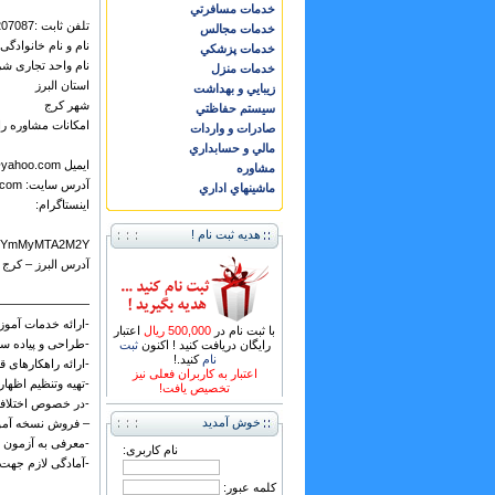
خدمات مسافرتي
تلفن ثابت :02634207087
خدمات مجالس
نام و نام خانوادگ
خدمات پزشكي
نام واحد تجاری ش
خدمات منزل
استان البرز
زيبايي و بهداشت
شهر كرج
سيستم حفاظتي
امکانات مشاوره را
صادرات و واردات
مالي و حسابداري
ایمیل Fartak_alborz@yahoo.com
مشاوره
آدرس سایت: http://www.fartak-acc.com
ماشينهاي اداري
اینستاگرام:
هدیه ثبت نام !
hid=YmMyMTA2M2Y=
آدرس البرز – کرج –رجای
———————-
-ارائه خدمات آموز
با ثبت نام در
500,000 ریال
اعتبار
-طراحی و پیاده سا
رایگان دریافت کنید ! اکنون
ثبت
نام
کنید.!
-ارائه راهکارهای ق
اعتبار به کاربران فعلی نیز
-تهیه وتنظیم اظهار
تخصیص یافت!
-در خصوص اختلافات 
خوش آمدید
– فروش نسخه آموز
-معرفی به آزمون ع
نام کاربری:
-آمادگی لازم جهت
کلمه عبور: