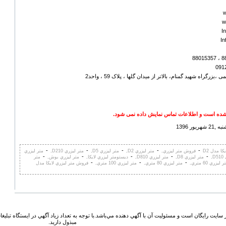
w
w
I
In
بزرگراه شهید گمنام، بالاتر از میدان گلها ، پلاک 59 ، واحد2
ده است و اطلاعات تماس نمایش داده نمی شود.
ور 1396
-
-
-
-
-
ا مدل D2
فروش متر ليزري,
متر ليزري D2,
متر ليزري D5,
متر ليزري D210,
متر ليزري
-
-
-
-
-
,
متر ليزري D8,
متر ليزري D810,
ديستومتر ليزري لايکا,
متر ليزري بوش,
متر
-
-
-
 ليزري 60 متري,
متر ليزري 80 متري,
متر ليزري 100 متري,
فروش متر ليزري لايکا مدل
 سايت رايگان است و مسئوليت آن با آگهي دهنده مي‌باشد.با توجه به تعداد زياد آگهي در ايستگاه تبلیغ
مبذول داريد.