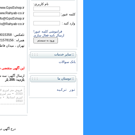
نام کاربری:
ww.GpsEshop.ir
ww.Rahyab-co.ir
کلمه عبور:
nfo@GpsEshop.ir
وارد کنید :
fo@Rahyab-co.ir
فراموشی کلمه عبور!
تلفکس : 88015358 ، 88015357
ارسال نامه فعال سازی
همراه : 09121578156
تهران ، میدان فاطمی ،
سایر خدمات
بانک سوالات
این آگهی منقضی ش
ارسال آگهی: سه شنبه ,21 شهري
دوستان ما
بازدید: 205 بار
تور ترکیه
فروش متر ليزري لايک
-
D310,
متر ليزري D510
-
ليزري استابيلا,
متر
D810
درج آگهي در