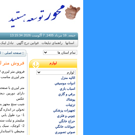
جمعه, 16 مرداد 1405, 7 آگوست 2026
35
:
15
:
13
استانها
راهنماي تبليغات
قوانين درج آگهي
تبادل لینک
صفحه اصلی :: لو
فروش متر ليزر
لوازم
فروش متر ليزري لايکا
متر لیزری مناسب ب
اثاثيه منزل
ادوات موسيقي
متر ليزري با صفح
اسباب بازي
دارای دوربین دیجی
برقي و گازي
عکس
پوشاك
شيب سنج مجهز به نقطه ي
تزئينات
تحولي در اندازه گ
تجهيزات پزشكي
چوبي و فلزي
ميليمتر و تيلت سنسور با
حراج خانگي
2- کوچک، سبک و 
حيوانات خانگي
محيطي با استاندار IP54
صوتي تصويري