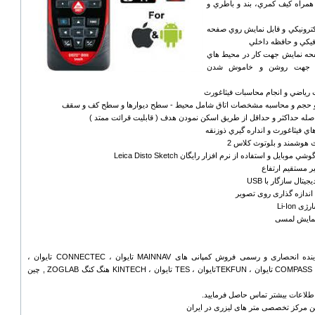
 همراه کيف کمري، بند و باطري و
الکترونيکي و قابل نمايش روي صفحه
فيکي و حافظه داخلي
فحه نمايش جهت کار در محيط هاي
ر جهت روشن و خاموش شدن
شرکت رهیاب نماینده انحصاری و رسمی فروش کمپانی های MAINNAV تایوان ، CONNECTEC تایوان ،
PROGIN تایوان ، COMPASS تایوان ، TEKFUNتایوان ، TES تایوان ، KINTECH هنگ کنگ ZOGLAB , چین
اعات بیشتر تماس حاصل فرمایید.
ین مرکز تخصصی متر های لیزری در ایران