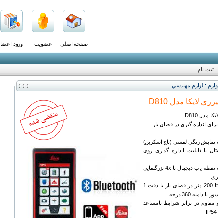
صفحه اصلی
عضویت
ورود اعضا
ثبت نام
ازم : لوازم مهندسي
ي لايکا مدل D810
 مدل D810
رای اندازه گیری در فضای باز
ه نمایش رنگی لمسی (تاچ اسکرین)
تال با قابلیت اندازه گذاری روی
اب ديجيتال با 4x بزرگنمايي
يري
1- برد طول يابي تا 200 متر در فضای باز با دقت 1
 دامنه 360 درجه
مقاوم در برابر شرايط نامساعد