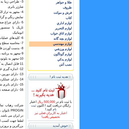
3- طراحي زيبا به
طلا و جواهر
شارژر باتری
ظروف
4- مجهز به تراز 
فرش و موكت
نمايش رنگي و گرا
كتاب
5- داراي چراغ ص
لوازم اداري
تاريک با سنسو
لوازم التحرير
اتوماتيک
لوازم اتاق خواب
6- کليدهاي عمليات رياضي و انجام محاسبات فيثاغورث
لوازم بچه گانه
7- محاسبه سطح و حجم و محاسبه مشخصات اتاق شامل محيط - سطح ديوارها و سطح کف و سقف
لوازم مهندسي
8- بدست آوردن فاصله حداکثر و حداقل از طريق اسکن نمودن هدف ( قابليت قرائت ممتد )
لوازم ورزشي
9-مجهز به برنامه هاي فيثاغورث و انداره گيري ذوزنقه
لوازم گوناگون
10-مجهز به بلوتوث هوشمند و بلوتوث کلاس 2
لوازم يدكي
11-قابل اتصال به گوشي موبايل و استفاده از نرم افزار رايگان Leica Disto Sketch
نصب آنتن
12- اندازه گيري غير مستقيم ارتفاع
13- دارای دوربین دیجیتال سازگار با USB
هدیه ثبت نام !
14- دارای عملکرد اندازه گذاری روی تصویر
15- دارای باتری شارژی Li-Ion
16- دارای صفحه نمایش لمسی
با ثبت نام در
500,000 ریال
اعتبار
رایگان دریافت کنید ! اکنون
ثبت
نام
کنید.!
اعتبار به کاربران فعلی نیز
در ایران می باشد.
تخصیص یافت!
لطفا جهت کسب اطل
خوش آمدید
بزرگترین و بروزتر