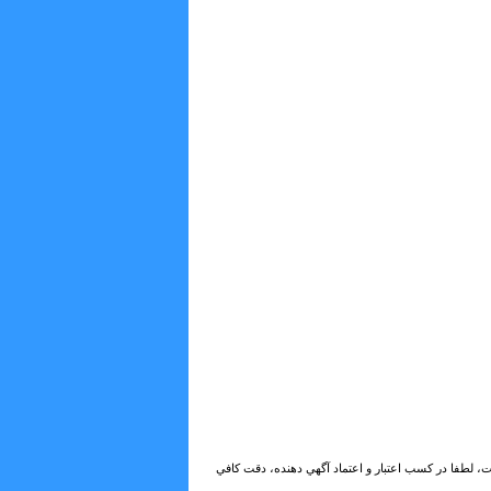
ات، لطفا در كسب اعتبار و اعتماد آگهي دهنده، دقت كافي