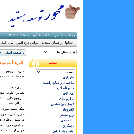
پنجشنبه, 15 مرداد 1405, 6 آگوست 2026
27
:
28
:
21
استانها
راهنماي تبليغات
قوانين درج آگهي
تبادل لینک
صفحه اصلی :: ص
کلرید آمونیوم
صنعت
کلرید آمونیوم
monium Chloride
انبارداري
ساختمان و صنایع وابسته
باتری گرید
آب و فاضلاب
نشادر ، کلرید آمون
آهن آلات
ابزار و يراق
غیر آلی است.
اتوماسيون صنعتي
نمک سفید بلوری با
الكترونيك
كاربرد کلرید آمونی
برق صنعتي
در سلول باطرى 
بسته بندي
براى تهيه مواد ان
پرسكاري
جزئى ازترکيبات ج
توليد مواد غذايي