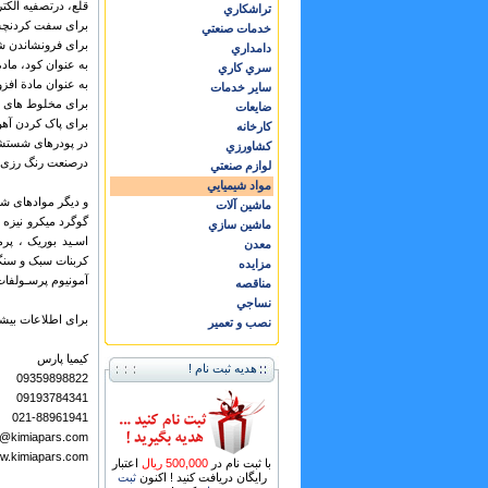
قلع، درتصفيه الکت
تراشكاري
براى سفت کردنچسب 
خدمات صنعتي
براى فرونشاندن ش
دامداري
به عنوان کود، ماده
سري كاري
به عنوان مادة اف
ساير خدمات
براى مخلوط هاى ان
ضايعات
براى پاک کردن آه
كارخانه
در پودرهاى شستش
كشاورزي
درصنعت رنگ رزى،
لوازم صنعتي
مواد شيميايي
و دیگر موادهای شیم
ماشين آلات
گوگرد میکرو نیزه ،
ماشين سازي
اسـید بوریک ، پر
معدن
کربنات سبک و سنگی
مزايده
آمونیوم پرسـولفات 
مناقصه
نساجي
برای اطلاعات بیش
نصب و تعمير
کیمیا پارس
هدیه ثبت نام !
09359898822
09193784341
021-88961941
o@kimiapars.com
w.kimiapars.com
با ثبت نام در
500,000 ریال
اعتبار
رایگان دریافت کنید ! اکنون
ثبت