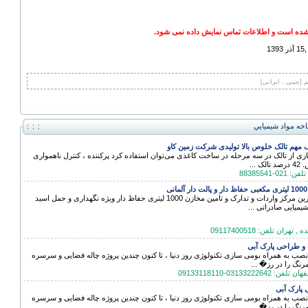
ده است و اطلاعات تماس نمایش داده نمی شود.
1
م [چینی ، ایرانی]
اخه مواد شيميايي
مهم تالک خلوص بالا تولیدی شرکت زمین کاو
زی از تالک در سه مرحله در ساخت کاغذی می‌توان استفاده کرد پرکننده ، کنترل ناهمواری
لک ...
ی
بزرگ ترین مرکز واردات و تدارک و تامین مخازن 1000 لیتری حفاظ دار ویژه نگهداری و حمل اسید
شیمیایی صادراتی ...
ان تلفن: 09117400518
 طراحی پارک آبی
 نصب به همراه بومی سازی تکنولوژی روز دنیا ، تا کنون چندین پروژه چاله فضایی و سرسره
رنگ را در رز� ...
0313322-09133118110
پارک آبی
 نصب به همراه بومی سازی تکنولوژی روز دنیا ، تا کنون چندین پروژه چاله فضایی و سرسره
رنگ را در رز� ...