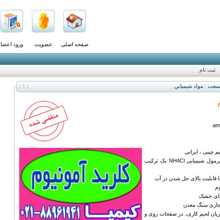
صفحه اصلی
عضویت
ورود اعضا
ثبت نام
نعت : مواد شيميايي
am
یم چینی ، ایرانی
آمونیوم کلرید با فرمول شیمیایی NH4Cl یک ترکیب
 قابلیت بالای حل شدن در آب
وم
هاى خشک
فجارى سنگ معدن
ريان لحيم کارى، در صفحات روى و