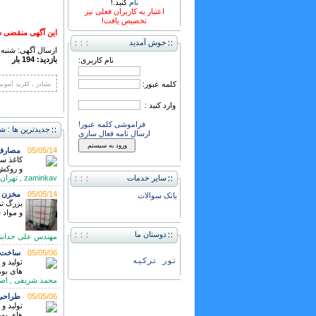
نام
کنید.!
اعتبار به کاربران فعلی نیز
تخصیص یافت!
این آگهی منقضی ش
خوش آمدید
ارسال آگهی: شنبه ,15 آذر 393
بازدید: 194 بار
نام کاربری:
کلمه عبور:
نشادر ، کلرید آمونی
وارد کنید :
فراموشی کلمه عبور!
جدیدترین ها : ش
ارسال نامه فعال سازی
05/05/14
مصارف 
کاغذ سا
و روکش. 42 درصد تا
سایر خدمات
zaminkav , تهران تلفن: 021-88385541
05/05/14
مخزن 1000 لیتری مکعبی حفاظ دار و پالت دار آلمان
بانک سوالات
و مواد 
دوستان ما
مهندس علی خدابنده , تهر
05/05/06
ساخت و
تور ترکیه
تولید و
های بوم
محمد شریفی , اصفهان تلفن: 2642
05/05/06
طراحی 
تولید و
های بوم