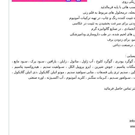
ريکى روى
هائى با پايه فرمالدئيد
عله، درمحلول هاى مربوط به قلم زنى
 تثبيت کننده رنگ و چاپ، در تهيه ترکيبات آمونيوم
زودنى براى سرعت بخشيدن به تثبيت در عکاسى
جمادى ، در صنایع گالوانیزه گرم
ن هاى لحيم شده، در طب داروسازى ودامپزشکى
و، براى زدودن برف
 درصنعت دباغى
یایی :
 گوگرد پودری ، گوگرد کلوخ ، آب ژاول ، متانول ، زایلن ، پارافین ، سـود پرک ، سـود مایع ،
منگنات پتاسیم ، جوش شیرین ، ایزو پروپیل الکل ، سـولفیت سدیم ، هیدروکسید پتاسیم ،
ن ، سدیم تری پلی فسفات ، متابی سولفید سدیم ، مونو اتیلن گلایکول ،دی اتیلن گلایکول ،
، سـولفور سـدیم ، کـربنات منگـنز ، کلرید آمونیوم ، آب اکسـیژنه ، اوره صنعتی
تر تماس حاصل فرمائید
inf
ww