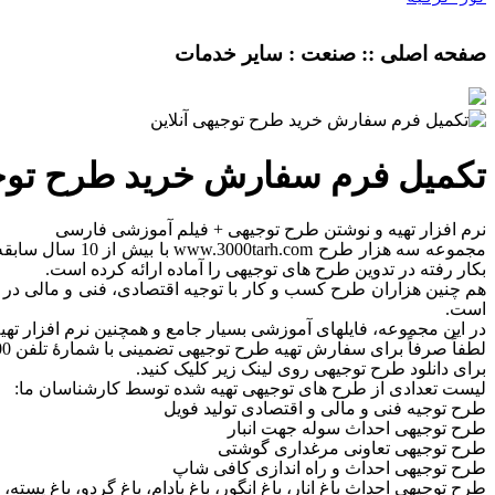
صفحه اصلی :: صنعت : ساير خدمات
تکمیل فرم سفارش خرید طرح توجی
نرم افزار تهیه و نوشتن طرح توجیهی + فیلم آموزشی فارسی
مجموعه سه هزار
بکار رفته در تدوین طرح های توجیهی را آماده ارائه کرده است.
هم چنین هزاران طرح کسب و کار با توجیه اقتصادی، فنی و مالی در 
است.
در این مجموعه، فایلهای آموزشی بسیار جامع و همچنین نرم افزار تهی
لطفاً صرفاً برای سفارش تهیه طرح توجیهی تضمینی با شمارۀ تلفن 09354300400(مهندس تـألّـهی) تماس بگیرید.
برای دانلود طرح توجیهی روی لینک زیر کلیک کنید.
لیست تعدادی از طرح های توجیهی تهیه شده توسط کارشناسان ما:
طرح توجیه فنی و مالی و اقتصادی تولید فویل
طرح توجیهی احداث سوله جهت انبار
طرح توجیهی تعاونی مرغداری گوشتی
طرح توجیهی احداث و راه اندازی کافی شاپ
طرح توجیهی احداث باغ انار، باغ انگور، باغ بادام، باغ گردو، باغ پسته