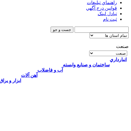
راهنماي تبليغات
قوانين درج آگهي
تبادل لینک
ثبت نام
صنعت
انبارداري
ساختمان و صنایع وابسته
آب و فاضلاب
آهن آلات
ابزار و يراق