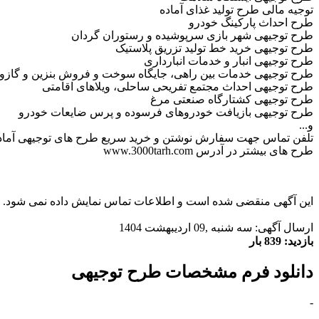
توجیه مالی طرح تولید غذای آماده
طرح احداث پارکینگ خودرو
طرح توجیهی شهر بازی سرپوشیده و رستوران گردان
طرح توجیهی خرید خط تولید تزریق پلاستیک
طرح توجیهی انبار و خدمات انبارداری
طرح توجیهی خدمات بین راهی، جایگاه سوخت و فروش بنزین و گازوئ
طرح توجیهی احداث مجتمع تفریحی ساحلی، ویلاهای اقامتی
طرح توجیهی کشتارگاه صنعتی مرغ
طرح توجیهی بازیافت خودروهای فرسوده و پرس ضایعات خودرو
و...
تلفن تماس جهت سفارش نوشتن و خرید سریع طرح های توجیهی آماده(09354300400 مهندس تـألّـ
طرح های بیشتر در آدرس www.3000tarh.com
این آگهی منقضی شده است و اطلاعات تماس نمایش داده نمی شود.
ارسال آگهی: سه شنبه ,09 ارديبهشت 1404
بازدید: 839 بار
دانلود فرم مشخصات طرح توجیهی
-