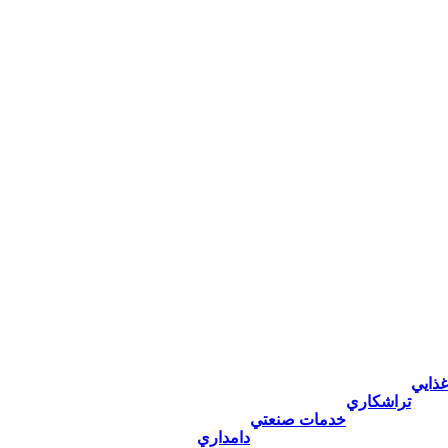
غذايي
تراشكاري
خدمات صنعتي
دامداري