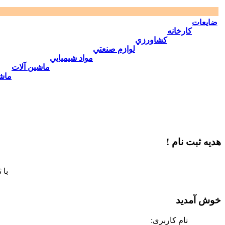
ضايعات
كارخانه
كشاورزي
لوازم صنعتي
مواد شيميايي
ماشين آلات
ماش
هدیه ثبت نام !
با 
خوش آمدید
نام کاربری: