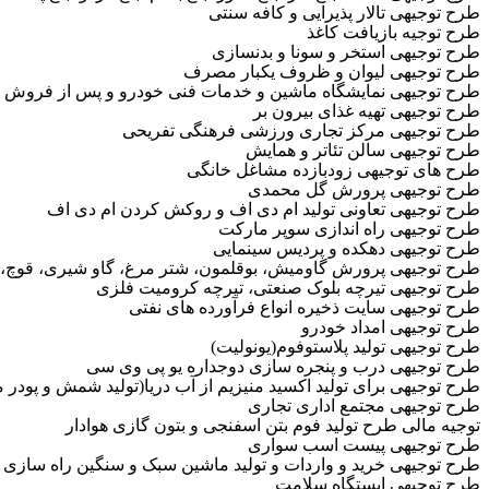
طرح توجیهی تالار پذیرایی و کافه سنتی
طرح توجیه بازیافت کاغذ
طرح توجیهی استخر و سونا و بدنسازی
طرح توجیهی لیوان و ظروف یکبار مصرف
طرح توجیهی نمایشگاه ماشین و خدمات فنی خودرو و پس از فروش ا
طرح توجیهی تهیه غذای بیرون بر
طرح توجیهی مرکز تجاری ورزشی فرهنگی تفریحی
طرح توجیهی سالن تئاتر و همایش
طرح های توجیهی زودبازده مشاغل خانگی
طرح توجیهی پرورش گل محمدی
طرح توجیهی تعاونی تولید ام دی اف و روکش کردن ام دی اف
طرح توجیهی راه اندازی سوپر مارکت
طرح توجیهی دهکده و پردیس سینمایی
طرح توجیهی پرورش گاومیش، بوقلمون، شتر مرغ، گاو شیری، قوچ،
طرح توجیهی تیرچه بلوک صنعتی، تیرچه کرومیت فلزی
طرح توجیهی سایت ذخیره انواع فرآورده های نفتی
طرح توجیهی امداد خودرو
طرح توجیهی تولید پلاستوفوم(یونولیت)
طرح توجیهی درب و پنجره سازی دوجداره یو پی وی سی
طرح توجیهی برای تولید اکسید منیزیم از آب دریا(تولید شمش و پودر م
طرح توجیهی مجتمع اداری تجاری
توجیه مالی طرح تولید فوم بتن اسفنجی و بتون گازی هوادار
طرح توجیهی پیست اسب سواری
طرح توجیهی خرید و واردات و تولید ماشین سبک و سنگین راه سازی
طرح توجیهی ایستگاه سلامت