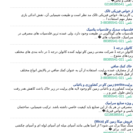
 آهکی و ماس� ...
ز خواص فیزیکی تالک
 کاربردها، خواص فیزیکی تالک مد نظر است و طبیعت شیمیایی آن، نقش اندکی بازی
معیار مهم استفاده ا ...
فلدسپات سدیک و فلدسپات پتاسیک
لدسپات های گوناگونی در طبیعت وجود دارد، ولی عمده ترین فلدسپات های مصرفی در
رامیک، فلدسپات های � ...
ائولن درجه 1
فروش کائولن درجه 1 شرکت معدنی زمین کاو تولید کننده کائولن درجه 1 در دانه بندی های مختلف
بردهای متنوع ...
 خاك كمك صافي
ر از مصارف عمده پرلیت، استفاده از آن به عنوان كمك صافي در پالايش انواع مختلف
از قبيل فاضلاب صن� ...
او در کشاورزی و باغبانی
لیت کشاورزی و باغبانی زمین کاو وجود لایه های پرلیت در زیر خاک باعث کاهش هدر رفت
زایش طول عمر و ر ...
ویژه صنایع سرامیک
صرفي در هر يك از اين صنايع بايد كيفيت خاصي داشته باشد. تركيب شيميايي، ساختمان
اسي و خواص فيزيك� ...
روش میکا زمین کاو (Mica)
نگ میکا پرک می شود؟ از آسیا هایی مانند آسیای میله ای آسیای لوله ای و آسیای چکشی
 می کنند. برای � ...