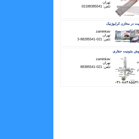
تهران
تلفن: 02188385541
یت در مخازن کرایوژنیک
zaminkav
تهران
تلفن: 021-88285541-3
ش بنتونیت حفاری
zaminkav
تهران
تلفن: 021-88385541