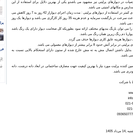
ات در دیوارهای پرلیتی نیز مشهود می باشدو یکی از بهترین دلایل برای استفاده از این
 مدارس و مکانهای امنیتی می باشد.
4- مدت زمان اجرای کمتر در استفاده از دیوارهای پرلیتی : مدت زمان اجرای دیواراز 42 روز به 7 روز کاهش می
یابد که این مورد باعث سرعت در بازگشت سرمایه و عدم هزینه 35 روز کار کارگری می باشد و دیوارها یک روز
پرل
 می باشد.
ی را می توان بارنگ بندیهای مختلف ارائه نمود بطوریکه کل ضخامت دیوار دارای یک رنگ باشد
واربا ذم رنگ زیرین همان رنگ می باشد.
فرو
تی بدلیل داشتن اتصال مش به ته مش خارج شده از ستون دارای استحکام بالایی نسبت به
می باشد.
ین کننده پرلیت مورد نیاز با بهترین کیفیت جهت مصارف ساختمانی در ابعاد دانه درشت، دانه
ودری می باشد.
ط با شرکت
ww
in
داد 1405