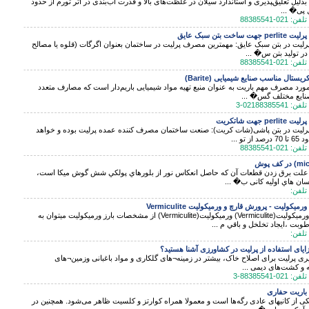
بدلیل تعلیق‌‍پذیری و استاندارد سیلان در غلظت‌های بالا و قدرت آب‌بندی در اثر تورم از حدود
هت ساخت بتن سبک عایق
پرلیت در بتن سبک عایق: مهمترین مصرف پرلیت در ساختمان بعنوان اگرگات (قلوه یا مصالح
ر تولید بتن س� ...
ریستال مناسب صنایع شیمیایی (Barite)
ورد مصرف مهم باریت به عنوان منبع تهیه مواد شیمیایی باریم‌دار است که مصارف متعدد
نایع مختلف گس� ...
per جهت شاتکریت
پرلیت در بتن پاشی(شات کریت): صنعت ساختمان مصرف کننده عمده پرلیت بوده و خواهد
 از تو ...
 علت برق زدن قطعات آن كه حاصل انعكاس نور از بلورهاي پولكي شش گوش میکا است،
سان هاي اوليه كانى ب� ...
یکولیت - پرورش قارچ و ورمیکولیت Vermiculite
فروش ورمیکولیت(Vermiculite) ورمیکولیت(Vermiculite) از مشخصات بارز ورمیکولیت ميتوان به
بت ،ايجاد تخلخل و باقي م ...
مزایای استفاده از پرلیت در کشاورزی آشنا هستید؟
یری پرلیت برای اصلاح خاک، بیشتر در زمینه¬های گلکاری و مواد باغبانی وزمین¬های
 و کشت‌های دیمی ...
اریت حفاری
کی از کانیهای عادی رگه‌ها است و معمولا همراه کوارتز و کلسیت ظاهر می‌شود. همچنین در