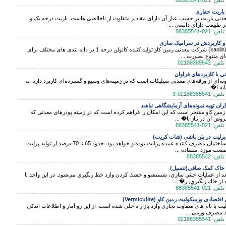
اریت حفاری
نی باریت بر حسب عیار آن دارای مقادیر متفاوت از ناخالصی هاست. باریت درجه یک و
 طبیعت دارای دانسی ...
 و کاربردش در سرامیک سازی
کائولن (kaolin) شرکت معدنی زمین کاو تولید کننده کائولن درجه 1 در دانه بندی های مختلف برای
ای متنوع بصورت ...
نی با کاربردهای فراوان
ونه‌ای از ورقه‌های معدنی سیلیکات است که در زمینه‌های وسیع و گسترده‌ای کاربرد دارد. به
یه ا� ...
ران تهیه نمونه‌های آزمایشگاهی نباشد
ین کاو مفتخر است که این امکان را فراهم کرده است که در زمینه پودرهای معدنی که
روش آن در تناژ با� ...
 پرلیت در بتن پاشی (شات کریت)
صنعت ساختمان مصرف کننده عمده پرلیت بوده و خواهد بود. حدود 65 تا 70 درصد از تولید پرلیت
صنعت مورد استفاده ...
خاک کمک صافی(تنسیل)
د از عمليات خنثي سازي، شستشو و خشك كردن وارد خط رنگبري مي‌شود. در اين واحد با
 از خاك رنگبري, ر� ...
تصادی ورمیکولیت زمین کاو (Vermiculite)
یت با نام های متفاوت تجاری وارد بازار داخلی شده است. از این رو آمار و اطلاعات اندکی
د مصرف ورمی ...