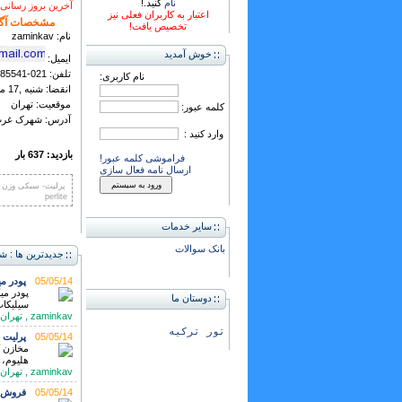
نام
کنید.!
آخرین بروز رسانی : چهارشنبه ,14
اعتبار به کاربران فعلی نیز
مشخصات آگ
تخصیص یافت!
نام: zaminkav
خوش آمدید
ایمیل:
تلفن: 021-88385541
نام کاربری:
انقضا: شنبه ,17 مرداد 1405
موقعیت: تهران
کلمه عبور:
آدرس: شهرک غر
وارد کنید :
بازدید: 637 بار
فراموشی کلمه عبور!
ارسال نامه فعال سازی
پرلیت- سبکی وزن -
perlite
سایر خدمات
بانک سوالات
جدیدترین ها : ش
05/05/14
پودر م
دوستان ما
سیلیکات
zaminkav , تهران تلفن: 02188385541
تور ترکیه
05/05/14
پرلیت 
مخازن ک
هلیوم، 
zaminkav , تهران تلفن: 021-88285541-3
05/05/14
فروش ب