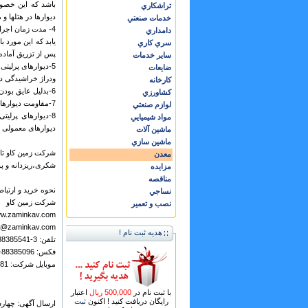
باشد که این خصوصی
تراشكاري
دیوارها در هتلها و
خدمات صنعتي
دامداري
سري كاري
پس از تزریق آماده
ساير خدمات
5-دیوارهای پرلیت
ضايعات
ودراژ خراشیدگی دی
كارخانه
6-بدلیل عایق بودن دیوارها هزینه عایق کاری دیوارها حذف می گردد.
كشاورزي
7-مقاومت دیوارهای پرلیتی در برابر آتش حدود 8 برابر بیشتر از دیوارهای معمولی می باشد.
لوازم صنعتي
8-دیوارهای پرلی
مواد شيميايي
دیوارهای معمولی 
ماشين آلات
ماشين سازي
شرکت زمین کاو تام
معدن
شکری،ریزدانه و پ
مزايده
مناقصه
نحوه خرید و ارتبا
نساجي
شرکت زمین کاو
نصب و تعمير
w.zaminkav.com
fo@zaminkav.com
هدیه ثبت نام !
تلفن: 3-88385541-021
فکس: 88385096-021
موبایل شرکت: 09365077781
با ثبت نام در
500,000 ریال
اعتبار
رایگان دریافت کنید ! اکنون
ثبت
ارسال آگهی: چهارشنبه ,14 مر