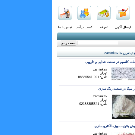
ارسال آگهی
تعرفه
کسب درآمد
تماس با ما
دیدترین ها:zaminkav
نات کلسیم در صنعت غذایی و دارویی
zaminkav
تهران
تلفن: 021-88385541
ر میکا در صنعت رنگ سازی
zaminkav
تهران
تلفن: 02188385541
ش بنتونیت ویژه الکترودسازی
zaminkav