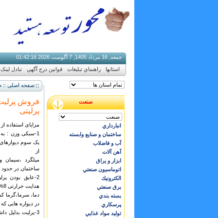
جمعه, 16 مرداد 1405, 7 آگوست 2026
17
:
42
:
01
استانها
راهنماي تبليغات
قوانين درج آگهي
تبادل لینک
صفحه اصلی :: ص
صنعت
پرلیتی
مزایای استفاده از 
انبارداري
1-سبکی وزن : به 
ساختمان و صنایع وابسته
یک سوم دیوارهای 
آب و فاضلاب
از
آهن آلات
میلگرد ،سیمان 
ابزار و يراق
ساختمان در حدود 35 تا 40%
اتوماسيون صنعتي
2-عایق بودن پر
الكترونيك
برق صنعتي
بسته بندي
در دیواره هایی که
پرسكاري
توليد مواد غذايي