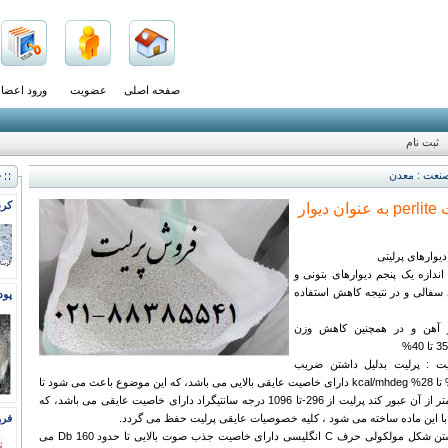
صفحه اصلی
عضویت
ورود اعضا
ثبت نام
نعت : معدن
ج
کرب
فروش پرلیت perlite به عنوان دیوار
دیوارهای پرلیتی
اندازه یک پنجم دیوارهای بتونی و
سفالی و در نتیجه کاهش استفاده
پود
و آهن و در همچنین کاهش وزن
لیت : پرلیت بدلیل داشتن ضریب
هدایت حرارتی 8% تا 28% kcal/mhdeg دارای خاصیت عایقی بالایی می باشد، که این موضوع باعث می شود تا
دما، سرما،گرما کمتر از آن عبور کند پرلیت از 296-تا 1096 درجه سانتیگراد دارای خاصیت عایقی می باشد، که
 با این ماده ساخته می شود ، کلیه خصوصیات عایقی پرلیت حفظ می گردد.
فرو
3-پرلیت بدلیل داشتن شکل مولکولی حرف C انگلیسی دارای خاصیت جذب صوت بالایی تا حدود Db 160 می