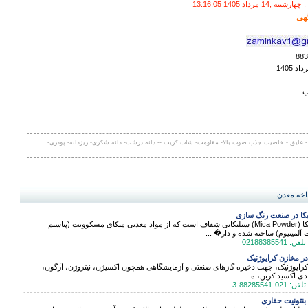
 مرداد 1405 13:16:05
هی
ب
 عایق - خاصیت جذب صوت بالا- مقاومت- شات کریت -- دانه درشت- دانه شکری- ریزدانه- پودری-
اخه معدن
یکا در صنعت رنگ سازی
پودر میکا (Mica Powder) سیلیکاتی شفاف است که از مواد معدنی میکای مسکوویت (پتاسیم
 آلمینیوم) ساخته شده و دار� ...
در مخازن کرایوژنیک
رایوژنیک، جهت دخیره گازهای صنعتی و آزمایشگاهی همچون اکسیژن، نیتروژن، آرگون،
دی اکسید کربن، ه ...
نتونیت حفاری